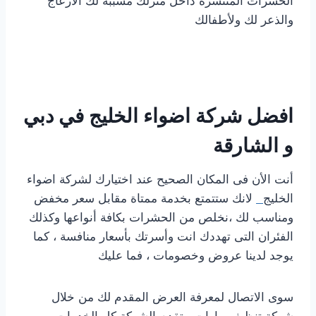
الحشرات المنتشرة داخل منزلك مسببة لك الازعاج
والذعر لك ولأطفالك
افضل شركة اضواء الخليج في دبي
و الشارقة
أنت الأن فى المكان الصحيح عند اختيارك لشركة اضواء
الخليج
لانك ستتمتع بخدمة ممتاة مقابل سعر مخفض
ومناسب لك ،نخلص من الحشرات بكافة أنواعها وكذلك
الفئران التى تهددك انت وأسرتك بأسعار منافسة ، كما
يوجد لدينا عروض وخصومات ، فما عليك
سوى الاتصال لمعرفة العرض المقدم لك من خلال
شركة تنظيف بيارات ، تقدم الشركة كل الخدمات