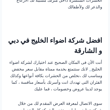
الحشرات المنتشرة داخل منزلك مسببة لك الازعاج
والذعر لك ولأطفالك
افضل شركة اضواء الخليج في دبي
و الشارقة
أنت الأن فى المكان الصحيح عند اختيارك لشركة اضواء
الخليج
لانك ستتمتع بخدمة ممتاة مقابل سعر مخفض
ومناسب لك ،نخلص من الحشرات بكافة أنواعها وكذلك
الفئران التى تهددك انت وأسرتك بأسعار منافسة ، كما
يوجد لدينا عروض وخصومات ، فما عليك
سوى الاتصال لمعرفة العرض المقدم لك من خلال
شركة تنظيف بيارات ، تقدم الشركة كل الخدمات